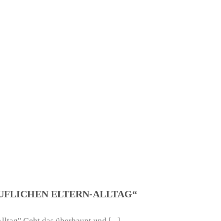
UFLICHEN ELTERN-ALLTAG“
lltag" Geht das überhaupt und [...]