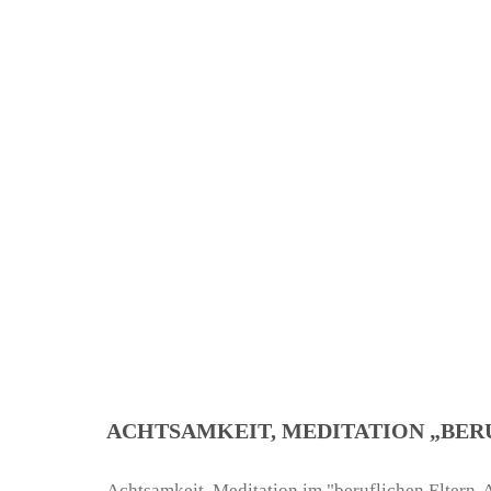
ACHTSAMKEIT, MEDITATION „BER
Achtsamkeit, Meditation im "beruflichen Eltern-A