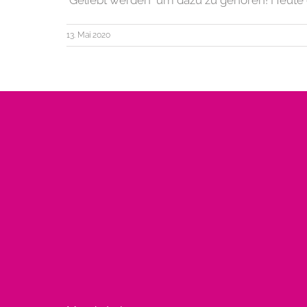
"Geliebt werden" um dazu zu gehören! Heute ge
13. Mai 2020